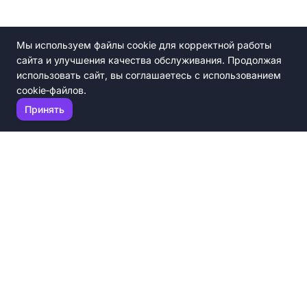
Мы используем файлы cookie для корректной работы
сайта и улучшения качества обслуживания. Продолжая
использовать сайт, вы соглашаетесь с использованием
cookie‑файлов.
Принять
ПланИТ — не интегратор и не вендор. Это независимая
платформа, которая помогает бизнесу принимать верные
решения в мире ИТ.
Каталог ИТ-решений
Эксперты
Полезные материалы
Наш подход