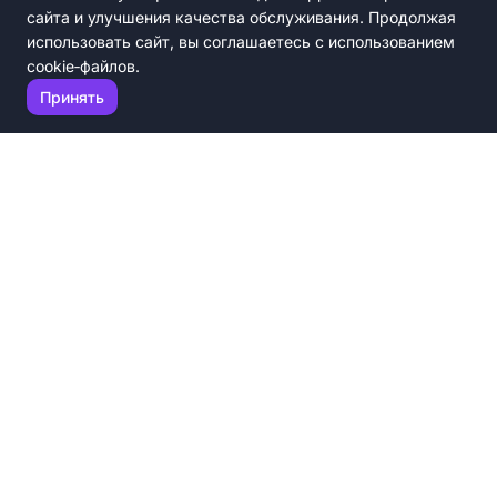
сайта и улучшения качества обслуживания. Продолжая
использовать сайт, вы соглашаетесь с использованием
cookie‑файлов.
Принять
ПланИТ — не интегратор и не вендор. Это независимая
платформа, которая помогает бизнесу принимать верные
решения в мире ИТ.
Каталог ИТ-решений
Эксперты
Полезные материалы
Наш подход
Партнёрство
Связаться с нами